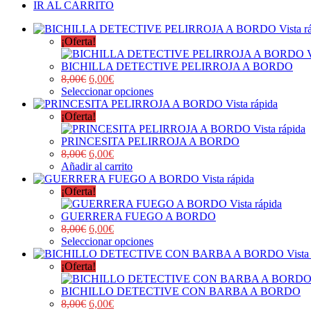
IR AL CARRITO
Vista r
¡Oferta!
BICHILLA DETECTIVE PELIRROJA A BORDO
8,00
€
6,00
€
Seleccionar opciones
Vista rápida
¡Oferta!
Vista rápida
PRINCESITA PELIRROJA A BORDO
8,00
€
6,00
€
Añadir al carrito
Vista rápida
¡Oferta!
Vista rápida
GUERRERA FUEGO A BORDO
8,00
€
6,00
€
Seleccionar opciones
Vista
¡Oferta!
BICHILLO DETECTIVE CON BARBA A BORDO
8,00
€
6,00
€