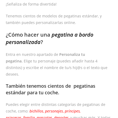
¡Señaliza de forma divertida!
Tenemos cientos de modelos de pegatinas estándar, y
también puedes personalizarlas online.
¿Cómo hacer una
pegatina a bordo
personalizada
?
Entra en nuestro apartado de
Personaliza tu
pegatina.
Elige tu personaje (puedes añadir hasta 4
distintos) y escribe el nombre de tu/s hij@s o el texto que
desees.
También tenemos cientos de
pegatinas
estándar
para tu coche.
Puedes elegir entre distintas categorías de pegatinas de
coche, como:
bichillos
,
personajes
,
príncipes,
princesas
,
familia
,
mascotas
,
deportes
, y muchas más. Y todas