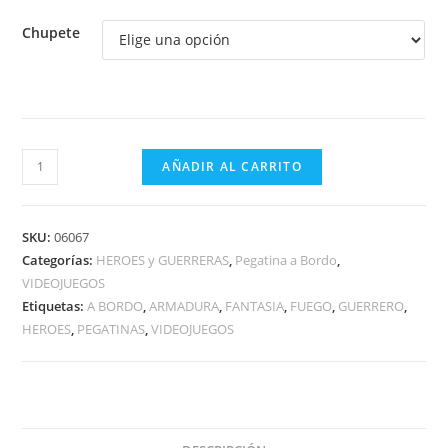
Chupete
GUERRERO
AÑADIR AL CARRITO
LLAMAS
A
BORDO
SKU:
06067
cantidad
Categorías:
HEROES y GUERRERAS
,
Pegatina a Bordo
,
VIDEOJUEGOS
Etiquetas:
A BORDO
,
ARMADURA
,
FANTASIA
,
FUEGO
,
GUERRERO
,
HEROES
,
PEGATINAS
,
VIDEOJUEGOS