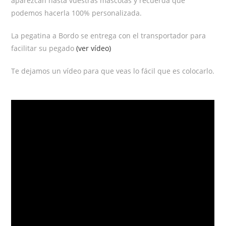
aparezcan hasta vuestras mascotas y recuerda que
podemos hacerla 100% personalizada.
La pegatina a Bordo se entrega con el transportador para
facilitar su pegado
(ver vídeo)
Te dejamos un vídeo para que veas lo fácil que es colocarlo.