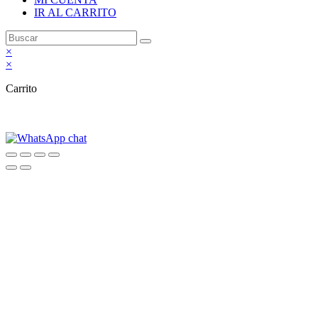
IR AL CARRITO
×
×
Carrito