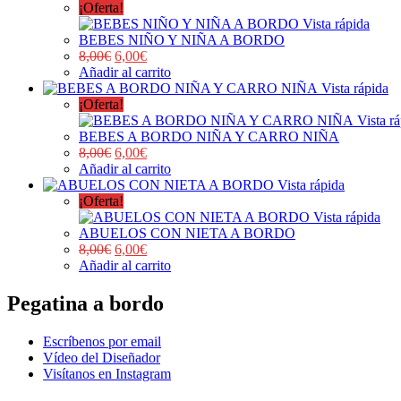
¡Oferta!
Vista rápida
BEBES NIÑO Y NIÑA A BORDO
8,00
€
6,00
€
Añadir al carrito
Vista rápida
¡Oferta!
Vista r
BEBES A BORDO NIÑA Y CARRO NIÑA
8,00
€
6,00
€
Añadir al carrito
Vista rápida
¡Oferta!
Vista rápida
ABUELOS CON NIETA A BORDO
8,00
€
6,00
€
Añadir al carrito
Pegatina a bordo
Escríbenos por email
Vídeo del Diseñador
Visítanos en Instagram