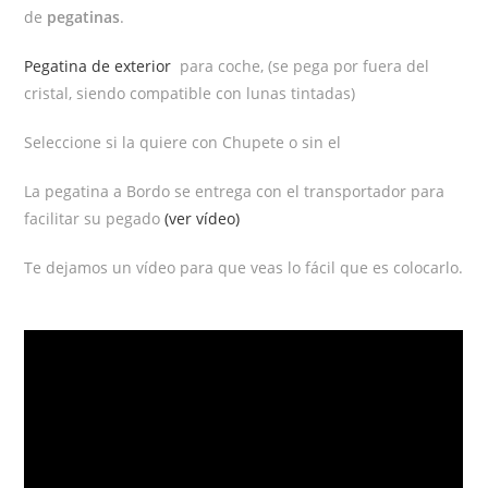
de
pegatinas
.
Pegatina de exterior
para coche, (se pega por fuera del
cristal, siendo compatible con lunas tintadas)
Seleccione si la quiere con Chupete o sin el
La pegatina a Bordo se entrega con el transportador para
facilitar su pegado
(ver vídeo)
Te dejamos un vídeo para que veas lo fácil que es colocarlo.