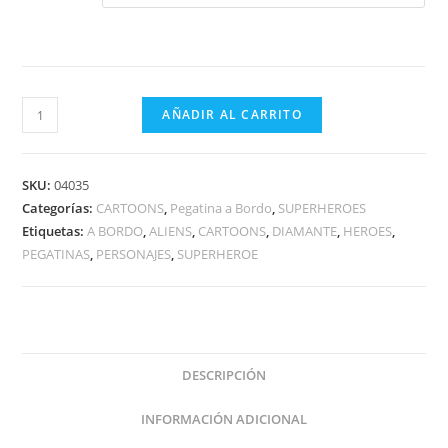
HEROE
AÑADIR AL CARRITO
DIAMANTE
A
BORDO
SKU:
04035
cantidad
Categorías:
CARTOONS
,
Pegatina a Bordo
,
SUPERHEROES
Etiquetas:
A BORDO
,
ALIENS
,
CARTOONS
,
DIAMANTE
,
HEROES
,
PEGATINAS
,
PERSONAJES
,
SUPERHEROE
DESCRIPCIÓN
INFORMACIÓN ADICIONAL