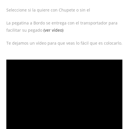
Seleccione si la quiere con Chupete o sin el
La pegatina a Bordo se entrega con el transportador para
facilitar su pegado
(ver vídeo)
Te dejamos un vídeo para que veas lo fácil que es colocarlo.