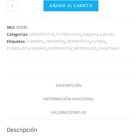
PUCELANA
AÑADIR AL CARRITO
A
BORDO
Niña
SKU:
07245
Valladolid
Categorías:
DEPORTISTAS
,
FUTBOLISTAS
,
Pegatina a Bordo
Etiquetas:
A BORDO
,
DEPORTES
,
DEPORTISTA
,
FUTBOL
,
cantidad
FUTBOLISTA
,
MADRID
,
MADRIDISTA
,
MERENGUES
,
PEGATINAS
DESCRIPCIÓN
INFORMACIÓN ADICIONAL
VALORACIONES (0)
Descripción