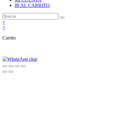
IR AL CARRITO
×
×
Carrito