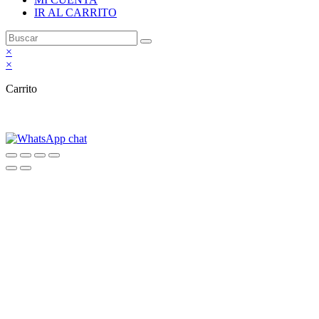
IR AL CARRITO
×
×
Carrito