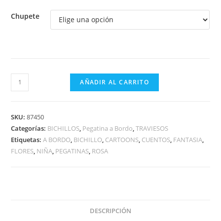
Chupete
BICHILLA
AÑADIR AL CARRITO
CON
FLOR
A
SKU:
87450
BORDO
Categorías:
BICHILLOS
,
Pegatina a Bordo
,
TRAVIESOS
Etiquetas:
A BORDO
,
BICHILLO
,
CARTOONS
,
CUENTOS
,
FANTASIA
,
cantidad
FLORES
,
NIÑA
,
PEGATINAS
,
ROSA
DESCRIPCIÓN