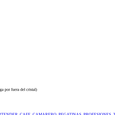
a por fuera del cristal)
RTENDER
,
CAFE
,
CAMARERO
,
PEGATINAS
,
PROFESIONES
,