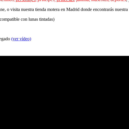
line, o visita nuestra tienda motera en Madrid donde encontrarás nuestr
 compatible con lunas tintadas)
 pegado
(ver vídeo)