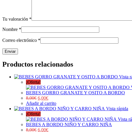
Tu valoración
*
Nombre
*
Correo electrónico
*
Productos relacionados
Vista r
¡Oferta!
BEBES GORRO GRANATE Y OSITO A BORDO
8,00
€
6,00
€
Añadir al carrito
Vista rápida
¡Oferta!
Vista r
BEBES A BORDO NIÑO Y CARRO NIÑA
8,00
€
6,00
€