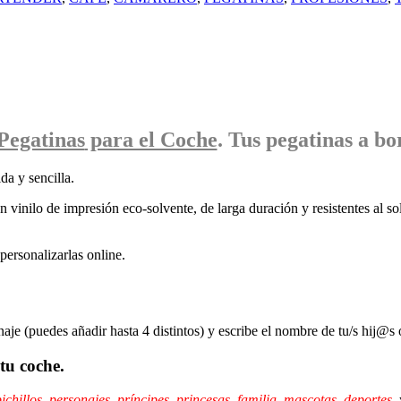
Pegatinas
para el Coche
. Tus pegatinas
a bo
da y sencilla.
 vinilo de impresión eco-solvente, de larga duración y resistentes al sol
ersonalizarlas online.
naje (puedes añadir hasta 4 distintos) y escribe el nombre de tu/s hij@s 
tu coche.
ichillos
,
personajes
,
príncipes,
princesas
,
familia
,
mascotas
,
deportes
,