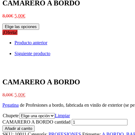
CAMARERO A BORDO
8,00
€
5,00
€
Elige las opciones
¡Oferta!
Producto anterior
Siguiente producto
CAMARERO A BORDO
8,00
€
5,00
€
Pegatina
de Profesiones a bordo, fabricada en vinilo de exterior (se peg
Chupete
Limpiar
CAMARERO A BORDO cantidad
Añadir al carrito
SKU:
10011
Categoría:
PROFESIONES
Etiquetas:
A BORDO
,
BA