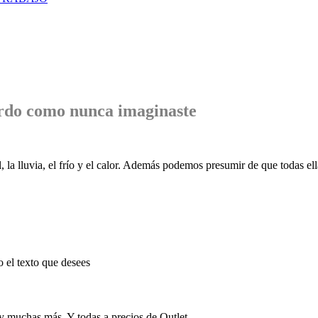
rdo
como nunca imaginaste
, la lluvia, el frío y el calor. Además podemos presumir de que todas ell
o el texto que desees
 y muchas más. Y todas a precios de Outlet