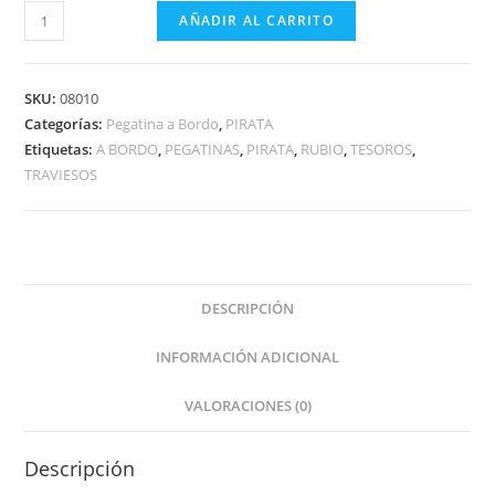
PIRATA
AÑADIR AL CARRITO
CHICO
CON
TESORO
SKU:
08010
A
Categorías:
Pegatina a Bordo
,
PIRATA
Etiquetas:
A BORDO
,
PEGATINAS
,
PIRATA
,
RUBIO
,
TESOROS
,
BORDO
TRAVIESOS
cantidad
DESCRIPCIÓN
INFORMACIÓN ADICIONAL
VALORACIONES (0)
Descripción