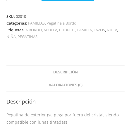
CON
ABUELA
A
SKU:
02010
BORDO
Categorías:
FAMILIAS
,
Pegatina a Bordo
Etiquetas:
A BORDO
,
ABUELA
,
CHUPETE
,
FAMILIA
,
LAZOS
,
NIETA
,
cantidad
NIÑA
,
PEGATINAS
DESCRIPCIÓN
VALORACIONES (0)
Descripción
Pegatina de exterior (se pega por fuera del cristal, siendo
compatible con lunas tintadas)