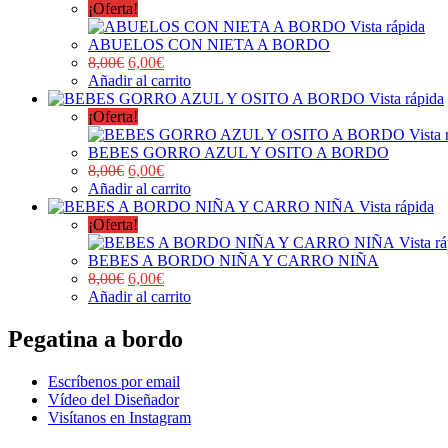
¡Oferta!
Vista rápida
ABUELOS CON NIETA A BORDO
8,00
€
6,00
€
Añadir al carrito
Vista rápida
¡Oferta!
Vista 
BEBES GORRO AZUL Y OSITO A BORDO
8,00
€
6,00
€
Añadir al carrito
Vista rápida
¡Oferta!
Vista r
BEBES A BORDO NIÑA Y CARRO NIÑA
8,00
€
6,00
€
Añadir al carrito
Pegatina a bordo
Escríbenos por email
Vídeo del Diseñador
Visítanos en Instagram