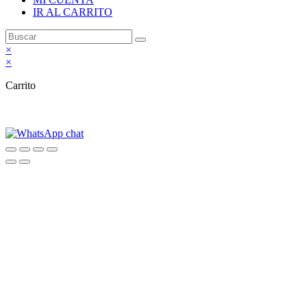
IR AL CARRITO
×
×
Carrito