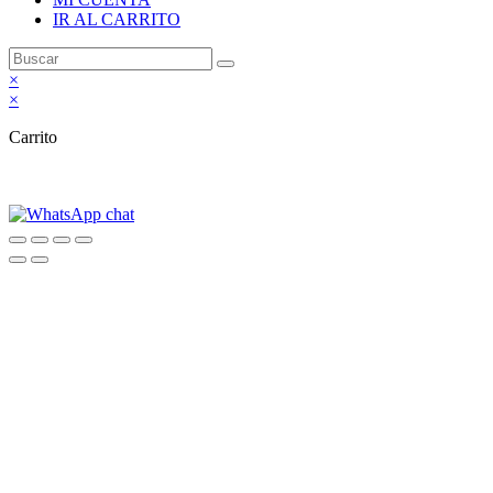
IR AL CARRITO
×
×
Carrito