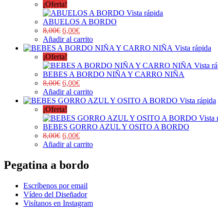
¡Oferta!
Vista rápida
ABUELOS A BORDO
8,00
€
6,00
€
Añadir al carrito
Vista rápida
¡Oferta!
Vista r
BEBES A BORDO NIÑA Y CARRO NIÑA
8,00
€
6,00
€
Añadir al carrito
Vista rápida
¡Oferta!
Vista 
BEBES GORRO AZUL Y OSITO A BORDO
8,00
€
6,00
€
Añadir al carrito
Pegatina a bordo
Escríbenos por email
Vídeo del Diseñador
Visítanos en Instagram