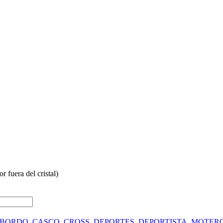
r fuera del cristal)
 BORDO
,
CASCO
,
CROSS
,
DEPORTES
,
DEPORTISTA
,
MOTER