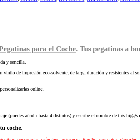
Pegatinas
para el Coche
. Tus pegatinas
a bo
da y sencilla.
 vinilo de impresión eco-solvente, de larga duración y resistentes al sol
ersonalizarlas online.
naje (puedes añadir hasta 4 distintos) y escribe el nombre de tu/s hij@s 
tu coche.
ichillos
,
personajes
,
príncipes,
princesas
,
familia
,
mascotas
,
deportes
,