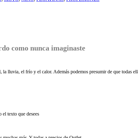
rdo
como nunca imaginaste
, la lluvia, el frío y el calor. Además podemos presumir de que todas ell
o el texto que desees
 y muchas más. Y todas a precios de Outlet