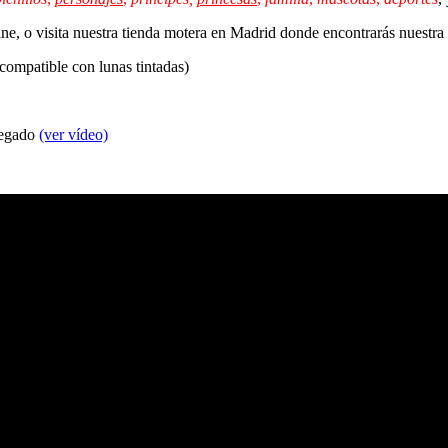
line, o visita nuestra tienda motera en Madrid donde encontrarás nuestr
 compatible con lunas tintadas)
 pegado
(ver vídeo)