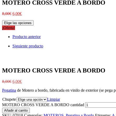
MOTERO CROSS VERDE A BORDO
8,00
€
6,00
€
Elige las opciones
¡Oferta!
Producto anterior
Siguiente producto
MOTERO CROSS VERDE A BORDO
8,00
€
6,00
€
Pegatina
de Motero a bordo, fabricada en vinilo de exterior (se pega po
Chupete
Limpiar
MOTERO CROSS VERDE A BORDO cantidad
Añadir al carrito
SKU:
07018
Categorías:
MOTEROS
,
Pegatina a Bordo
Etiquetas:
A