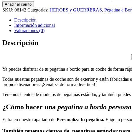
Añadir al carrito
SKU:
06142
Categorías:
HEROES y GUERRERAS
,
Pegatina a Bo
Descripción
Información adicional
Valoraciones (0)
Descripción
Ya puedes disfrutar de tu pegatina a bordo para tu coche de forma rápi
Todas nuestras pegatinas de coche son de exterior y están fabricadas en
propios diseñadores. ¡Señaliza de forma divertida!
Tenemos cientos de modelos de pegatinas estándar, y también puedes p
¿Cómo hacer una
pegatina a bordo persona
Entra en nuestro apartado de
Personaliza tu pegatina.
Elige tu perso
También tenemos cientos de
pegatinas estándar
para 