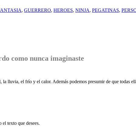
FANTASIA
,
GUERRERO
,
HEROES
,
NINJA
,
PEGATINAS
,
PERS
rdo
como nunca imaginaste
, la lluvia, el frío y el calor. Además podemos presumir de que todas ell
o el texto que desees.