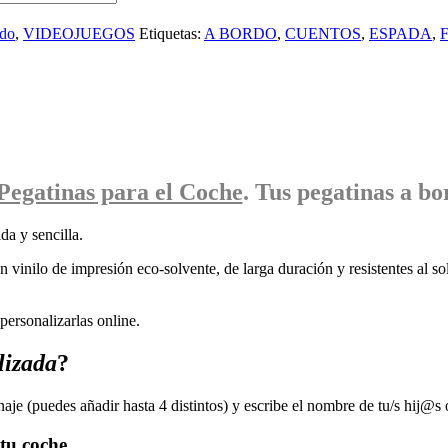
rdo
,
VIDEOJUEGOS
Etiquetas:
A BORDO
,
CUENTOS
,
ESPADA
,
Pegatinas
para el Coche
. Tus pegatinas
a bo
da y sencilla.
 vinilo de impresión eco-solvente, de larga duración y resistentes al sol
ersonalizarlas online.
lizada
?
naje (puedes añadir hasta 4 distintos) y escribe el nombre de tu/s hij@s 
tu coche.