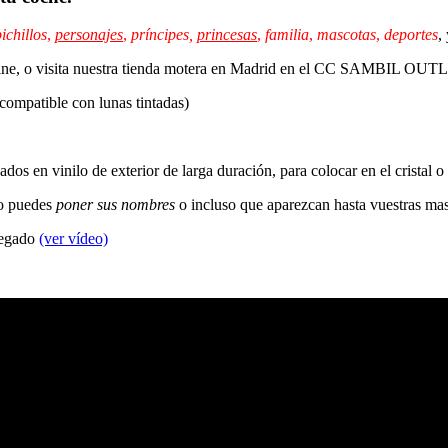
ichillos
,
personajes
,
príncipes,
princesas
,
familia
,
mascotas
,
deportes
,
 online, o visita nuestra tienda motera en Madrid en el CC SAMBIL OU
 compatible con lunas tintadas)
dos en vinilo de exterior de larga duración, para colocar en el cristal o
so puedes
poner sus nombres
o incluso que aparezcan hasta vuestras ma
 pegado
(ver vídeo)