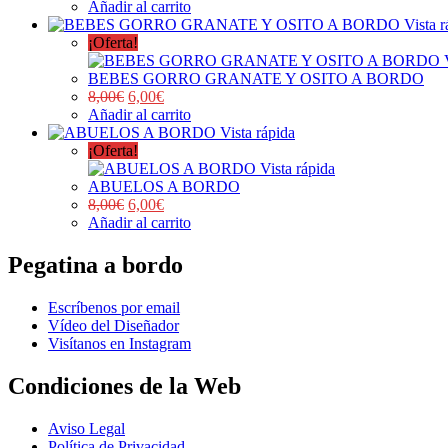
Añadir al carrito
Vista r
¡Oferta!
BEBES GORRO GRANATE Y OSITO A BORDO
8,00
€
6,00
€
Añadir al carrito
Vista rápida
¡Oferta!
Vista rápida
ABUELOS A BORDO
8,00
€
6,00
€
Añadir al carrito
Pegatina a bordo
Escríbenos por email
Vídeo del Diseñador
Visítanos en Instagram
Condiciones de la Web
Aviso Legal
Política de Privacidad