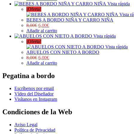
Vista rápida
¡Oferta!
Vista r
BEBES A BORDO NIÑA Y CARRO NIÑA
8,00
€
6,00
€
Añadir al carrito
Vista rápida
¡Oferta!
Vista rápida
ABUELOS CON NIETO A BORDO
8,00
€
6,00
€
Añadir al carrito
Pegatina a bordo
Escríbenos por email
Vídeo del Diseñador
Visítanos en Instagram
Condiciones de la Web
Aviso Legal
Política de Privacidad