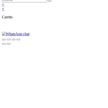
×
×
Carrito