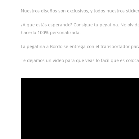
Nuestros diseños son exclusivos, y todos nuestros stickers
¿A que estás esperando? Consigue tu pegatina. No olvi
hacerla 100% personalizada.
La pegatina a Bordo se entrega con el transportador par
Te dejamos un vídeo para que veas lo fácil que es coloca