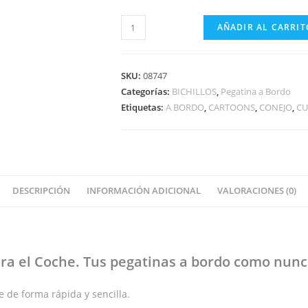
BICHILLO
AÑADIR AL CARRIT
CONEJO
A
BORDO
SKU:
08747
cantidad
Categorías:
BICHILLOS
,
Pegatina a Bordo
Etiquetas:
A BORDO
,
CARTOONS
,
CONEJO
,
CU
DESCRIPCIÓN
INFORMACIÓN ADICIONAL
VALORACIONES (0)
ra el Coche
. Tus pegatinas
a bordo
como nunca
 de forma rápida y sencilla.