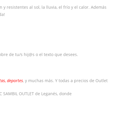
resistentes al sol, la lluvia, el frío y el calor. Además
da!
mbre de tu/s hij@s o el texto que desees.
tas
,
deportes
, y muchas más. Y todas a precios de Outlet
l CC SAMBIL OUTLET de Leganés, donde