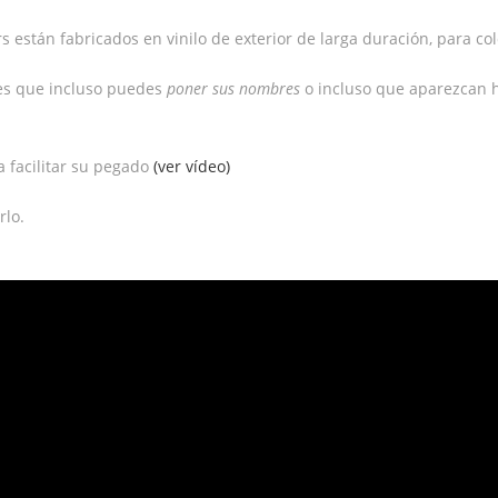
 están fabricados en vinilo de exterior de larga duración, para colo
des que incluso puedes
poner sus nombres
o incluso que aparezcan 
a facilitar su pegado
(ver vídeo)
rlo.