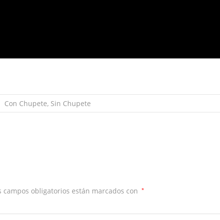
Con Chupete, Sin Chupete
 campos obligatorios están marcados con
*