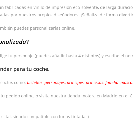
fabricadas en vinilo de impresión eco-solvente, de larga duración y 
adas por nuestros propios diseñadores. ¡Señaliza de forma diverti
ambién puedes personalizarlas online.
onalizada
?
lige tu personaje (puedes añadir hasta 4 distintos) y escribe el no
ándar
para tu coche.
e coche, como:
bichillos
,
personajes
,
príncipes,
princesas
,
familia
,
masco
a tu pedido online, o visita nuestra tienda motera en Madrid en e
ristal, siendo compatible con lunas tintadas)