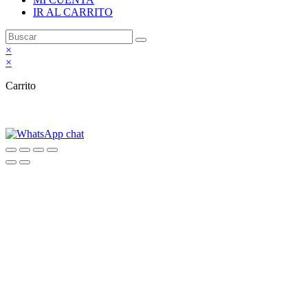
IR AL CARRITO
×
×
Carrito