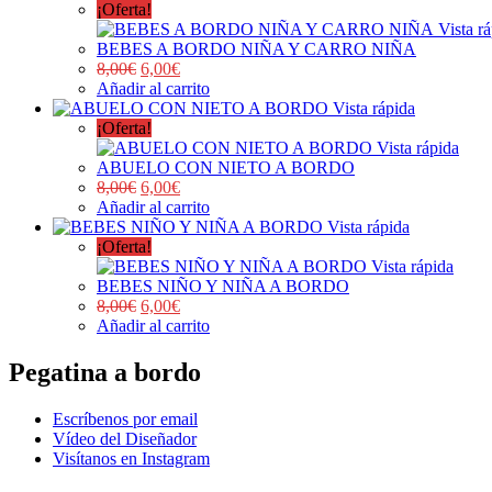
¡Oferta!
Vista r
BEBES A BORDO NIÑA Y CARRO NIÑA
8,00
€
6,00
€
Añadir al carrito
Vista rápida
¡Oferta!
Vista rápida
ABUELO CON NIETO A BORDO
8,00
€
6,00
€
Añadir al carrito
Vista rápida
¡Oferta!
Vista rápida
BEBES NIÑO Y NIÑA A BORDO
8,00
€
6,00
€
Añadir al carrito
Pegatina a bordo
Escríbenos por email
Vídeo del Diseñador
Visítanos en Instagram