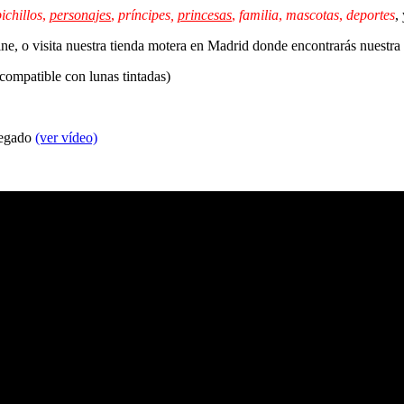
ichillos
,
personajes
,
príncipes,
princesas
,
familia
,
mascotas
,
deportes
,
line, o visita nuestra tienda motera en Madrid donde encontrarás nuestr
 compatible con lunas tintadas)
 pegado
(ver vídeo)