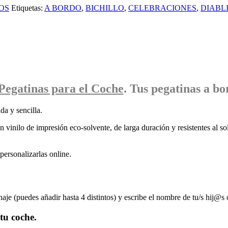
OS
Etiquetas:
A BORDO
,
BICHILLO
,
CELEBRACIONES
,
DIABL
Pegatinas
para el Coche
. Tus pegatinas
a bo
da y sencilla.
 vinilo de impresión eco-solvente, de larga duración y resistentes al sol
ersonalizarlas online.
naje (puedes añadir hasta 4 distintos) y escribe el nombre de tu/s hij@s 
tu coche.