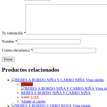
Tu valoración
*
Nombre
*
Correo electrónico
*
Productos relacionados
Vista rápida
¡Oferta!
Vista r
BEBES A BORDO NIÑA Y CARRO NIÑA
8,00
€
6,00
€
Añadir al carrito
Vista rápida