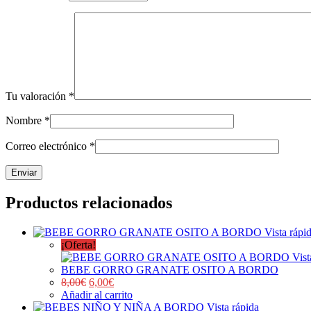
Tu valoración
*
Nombre
*
Correo electrónico
*
Productos relacionados
Vista rápi
¡Oferta!
Vist
BEBE GORRO GRANATE OSITO A BORDO
8,00
€
6,00
€
Añadir al carrito
Vista rápida