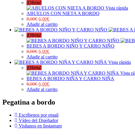
¡Oferta!
Vista rápida
ABUELOS CON NIETA A BORDO
8,00
€
6,00
€
Añadir al carrito
¡Oferta!
BEBES A BORDO NIÑO Y CARRO NIÑO
8,00
€
6,00
€
Añadir al carrito
Vista rápida
¡Oferta!
Vista r
BEBES A BORDO NIÑA Y CARRO NIÑA
8,00
€
6,00
€
Añadir al carrito
Pegatina a bordo
Escríbenos por email
Vídeo del Diseñador
Visítanos en Instagram