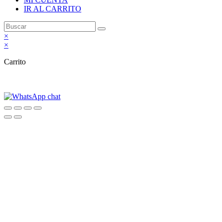
IR AL CARRITO
×
×
Carrito