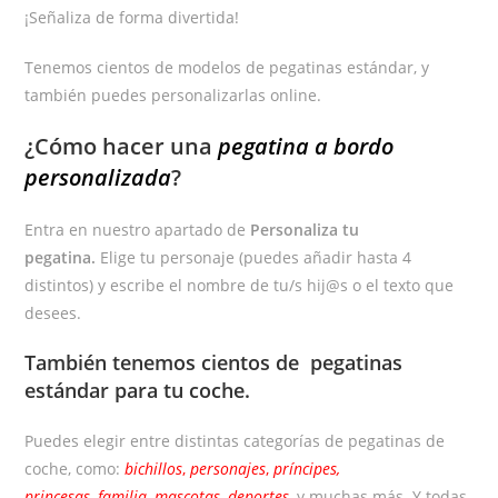
¡Señaliza de forma divertida!
Tenemos cientos de modelos de pegatinas estándar, y
también puedes personalizarlas online.
¿Cómo hacer una
pegatina a bordo
personalizada
?
Entra en nuestro apartado de
Personaliza tu
pegatina.
Elige tu personaje (puedes añadir hasta 4
distintos) y escribe el nombre de tu/s hij@s o el texto que
desees.
También tenemos cientos de
pegatinas
estándar
para tu coche.
Puedes elegir entre distintas categorías de pegatinas de
coche, como:
bichillos
,
personajes
,
príncipes,
princesas
,
familia
,
mascotas
,
deportes
, y muchas más. Y todas