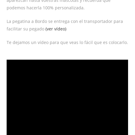
aparezcan hasta vuestras mascotas y recuerda que
podemos hacerla 100% personalizada.
La pegatina a Bordo se entrega con el transportador para
facilitar su pegado
(ver vídeo)
Te dejamos un vídeo para que veas lo fácil que es colocarlo.