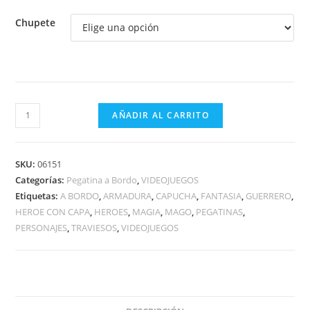
Chupete
GUERRERO
AÑADIR AL CARRITO
AUDAZ
A
BORDO
SKU:
06151
cantidad
Categorías:
Pegatina a Bordo
,
VIDEOJUEGOS
Etiquetas:
A BORDO
,
ARMADURA
,
CAPUCHA
,
FANTASIA
,
GUERRERO
,
HEROE CON CAPA
,
HEROES
,
MAGIA
,
MAGO
,
PEGATINAS
,
PERSONAJES
,
TRAVIESOS
,
VIDEOJUEGOS