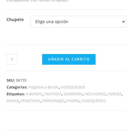
Chupete
GUERRERA
AÑADIR AL CARRITO
ILUSIONISTA
A
BORDO
SKU:
06155
cantidad
Categorías:
Pegatina a Bordo
,
VIDEOJUEGOS
Etiquetas:
A BORDO
,
FANTASIA
,
GUERRERA
,
HECHIZERO
,
HEROES
,
MAGIA
,
PEGATINAS
,
PERSONAJES
,
PIEDRA
,
VIDEOJUEGOS