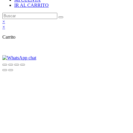
IR AL CARRITO
×
×
Carrito