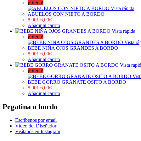
¡Oferta!
Vista rápida
ABUELOS CON NIETO A BORDO
8,00
€
6,00
€
Añadir al carrito
Vista rápida
¡Oferta!
Vista rá
BEBE NIÑA OJOS GRANDES A BORDO
8,00
€
6,00
€
Añadir al carrito
Vista rápi
¡Oferta!
Vist
BEBE GORRO GRANATE OSITO A BORDO
8,00
€
6,00
€
Añadir al carrito
Pegatina a bordo
Escríbenos por email
Vídeo del Diseñador
Visítanos en Instagram