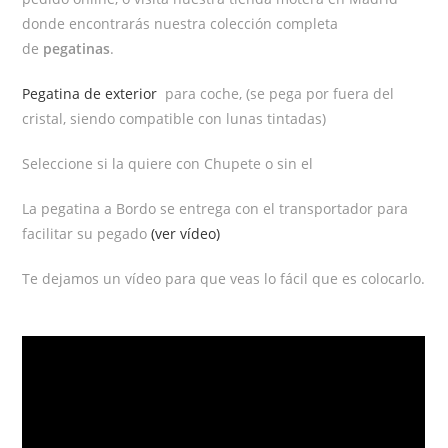
donde encontrarás nuestra colección completa
de
pegatinas
.
Pegatina de exterior
para coche, (se pega por fuera del
cristal, siendo compatible con lunas tintadas)
Seleccione si la quiere con Chupete o sin el
La pegatina a Bordo se entrega con el transportador para
facilitar su pegado
(ver vídeo)
Te dejamos un vídeo para que veas lo fácil que es colocarlo.