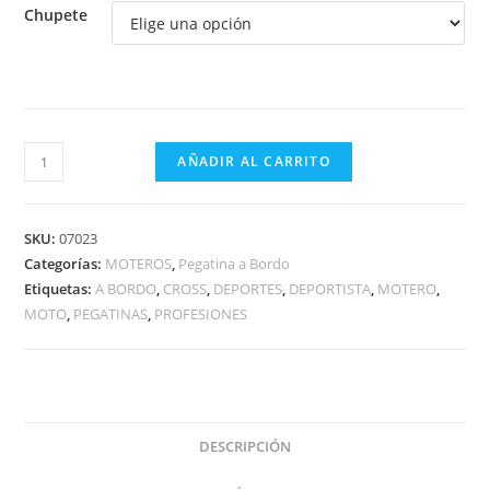
Chupete
MOTERO
AÑADIR AL CARRITO
CROSS
MORADO
A
SKU:
07023
BORDO
Categorías:
MOTEROS
,
Pegatina a Bordo
Etiquetas:
A BORDO
,
CROSS
,
DEPORTES
,
DEPORTISTA
,
MOTERO
,
cantidad
MOTO
,
PEGATINAS
,
PROFESIONES
DESCRIPCIÓN