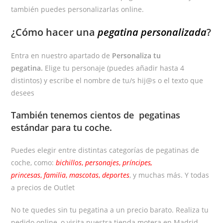
también puedes personalizarlas online.
¿Cómo hacer una
pegatina personalizada
?
Entra en nuestro apartado de
Personaliza tu
pegatina.
Elige tu personaje (puedes añadir hasta 4
distintos) y escribe el nombre de tu/s hij@s o el texto que
desees
También tenemos cientos de
pegatinas
estándar
para tu coche.
Puedes elegir entre distintas categorías de pegatinas de
coche, como:
bichillos
,
personajes
,
príncipes,
princesas
,
familia
,
mascotas
,
deportes
, y muchas más. Y todas
a precios de Outlet
No te quedes sin tu pegatina a un precio barato. Realiza tu
pedido online, o visita nuestra tienda motera en Madrid