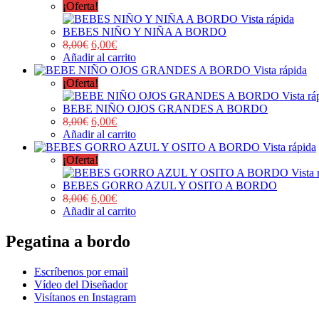
¡Oferta!
Vista rápida
BEBES NIÑO Y NIÑA A BORDO
8,00
€
6,00
€
Añadir al carrito
Vista rápida
¡Oferta!
Vista rá
BEBE NIÑO OJOS GRANDES A BORDO
8,00
€
6,00
€
Añadir al carrito
Vista rápida
¡Oferta!
Vista 
BEBES GORRO AZUL Y OSITO A BORDO
8,00
€
6,00
€
Añadir al carrito
Pegatina a bordo
Escríbenos por email
Vídeo del Diseñador
Visítanos en Instagram