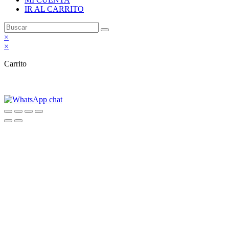
IR AL CARRITO
×
×
Carrito