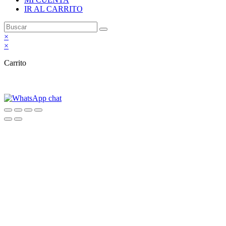
IR AL CARRITO
×
×
Carrito