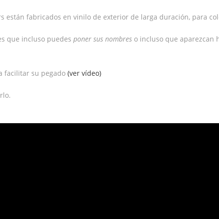
 están fabricados en vinilo de exterior de larga duración, para colo
des que incluso puedes
poner sus nombres
o incluso que aparezcan 
a facilitar su pegado
(ver vídeo)
rlo.