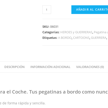
GUERRERA
AÑADIR AL CARRIT
LUCHADORA
A
BORDO
SKU:
06031
cantidad
Categorías:
HEROES y GUERRERAS
,
Pegatina 
Etiquetas:
A BORDO
,
CARTOONS
,
GUERRERA
,
DESCRIPCIÓN
INFORMACIÓN ADICIONAL
VALORACIONES (0)
ra el Coche
. Tus pegatinas
a bordo
como nunca
 de forma rápida y sencilla.