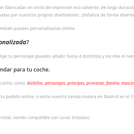
fabricadas en vinilo de impresión eco-solvente, de larga duración y 
adas por nuestros propios diseñadores. ¡Señaliza de forma diverti
ambién puedes personalizarlas online.
onalizada
?
lige tu personaje (puedes añadir hasta 4 distintos) y escribe el no
ándar
para tu coche.
e coche, como:
bichillos
,
personajes
,
príncipes,
princesas
,
familia
,
masco
a tu pedido online, o visita nuestra tienda motera en Madrid en e
ristal, siendo compatible con lunas tintadas)