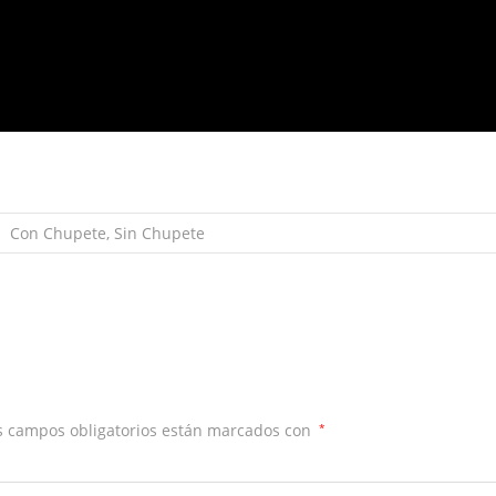
Con Chupete, Sin Chupete
 campos obligatorios están marcados con
*