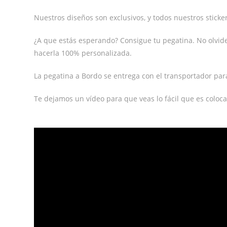
Nuestros diseños son exclusivos, y todos nuestros stickers
¿A que estás esperando? Consigue tu pegatina. No olvi
hacerla 100% personalizada.
La pegatina a Bordo se entrega con el transportador par
Te dejamos un vídeo para que veas lo fácil que es coloca