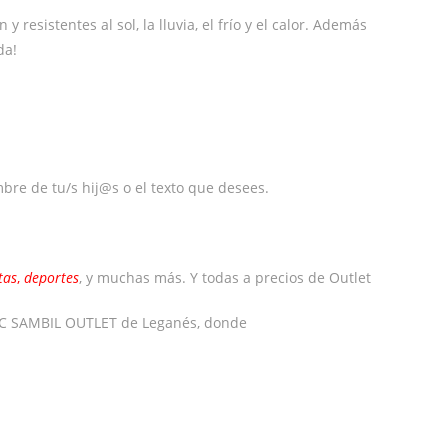
resistentes al sol, la lluvia, el frío y el calor. Además
da!
mbre de tu/s hij@s o el texto que desees.
tas
,
deportes
, y muchas más. Y todas a precios de Outlet
l CC SAMBIL OUTLET de Leganés, donde