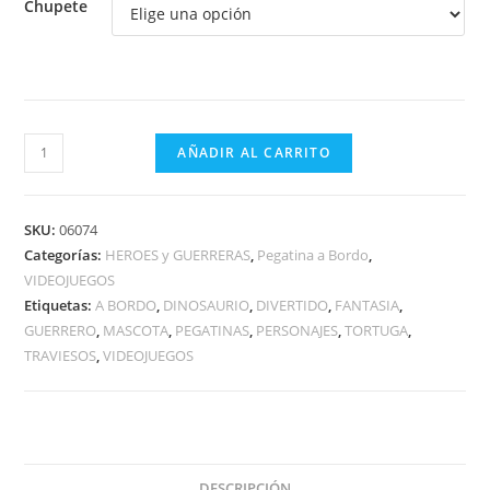
Chupete
GUERRERO
AÑADIR AL CARRITO
TORTUGA
VERDE
A
SKU:
06074
BORDO
Categorías:
HEROES y GUERRERAS
,
Pegatina a Bordo
,
VIDEOJUEGOS
cantidad
Etiquetas:
A BORDO
,
DINOSAURIO
,
DIVERTIDO
,
FANTASIA
,
GUERRERO
,
MASCOTA
,
PEGATINAS
,
PERSONAJES
,
TORTUGA
,
TRAVIESOS
,
VIDEOJUEGOS
DESCRIPCIÓN