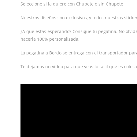
Seleccione si la quiere con Chupete o sin Chupete
Nuestros diseños son exclusivos, y todos nuestros stickers
¿A que estás esperando? Consigue tu pegatina. No olvi
hacerla 100% personalizada.
La pegatina a Bordo se entrega con el transportador par
Te dejamos un vídeo para que veas lo fácil que es coloca