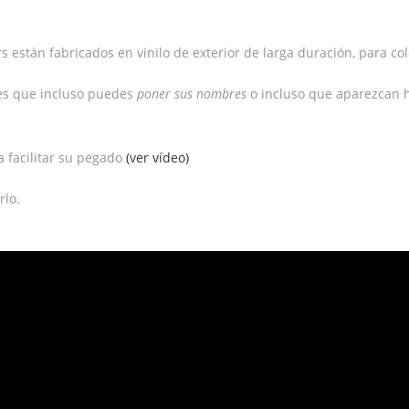
 están fabricados en vinilo de exterior de larga duración, para colo
des que incluso puedes
poner sus nombres
o incluso que aparezcan 
a facilitar su pegado
(ver vídeo)
rlo.