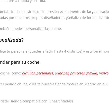
 de forma rápida y sencilla.
fabricadas en vinilo de impresión eco-solvente, de larga duración y 
adas por nuestros propios diseñadores. ¡Señaliza de forma diverti
ambién puedes personalizarlas online.
onalizada
?
lige tu personaje (puedes añadir hasta 4 distintos) y escribe el no
ándar
para tu coche.
e coche, como:
bichillos
,
personajes
,
príncipes,
princesas
,
familia
,
masco
a tu pedido online, o visita nuestra tienda motera en Madrid en e
ristal, siendo compatible con lunas tintadas)