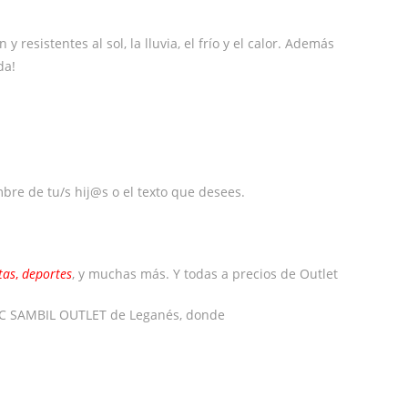
resistentes al sol, la lluvia, el frío y el calor. Además
da!
mbre de tu/s hij@s o el texto que desees.
tas
,
deportes
, y muchas más. Y todas a precios de Outlet
l CC SAMBIL OUTLET de Leganés, donde