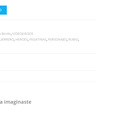
O
a Bordo
,
VIDEOJUEGOS
UERRERO
,
HEROES
,
PEGATINAS
,
PERSONAJES
,
RUBIO
,
 imaginaste