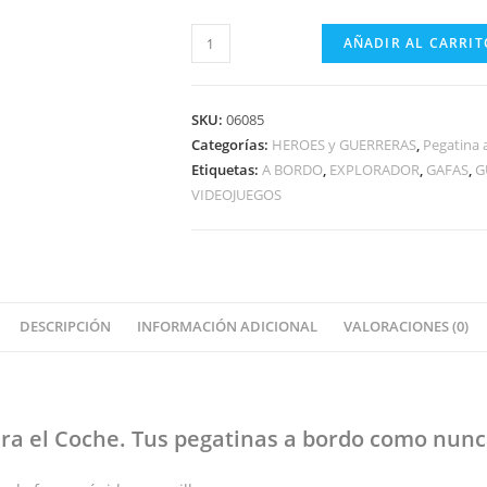
GUERRERO
AÑADIR AL CARRIT
EXPLORADOR
A
BORDO
SKU:
06085
cantidad
Categorías:
HEROES y GUERRERAS
,
Pegatina 
Etiquetas:
A BORDO
,
EXPLORADOR
,
GAFAS
,
G
VIDEOJUEGOS
DESCRIPCIÓN
INFORMACIÓN ADICIONAL
VALORACIONES (0)
ra el Coche
. Tus pegatinas
a bordo
como nunca