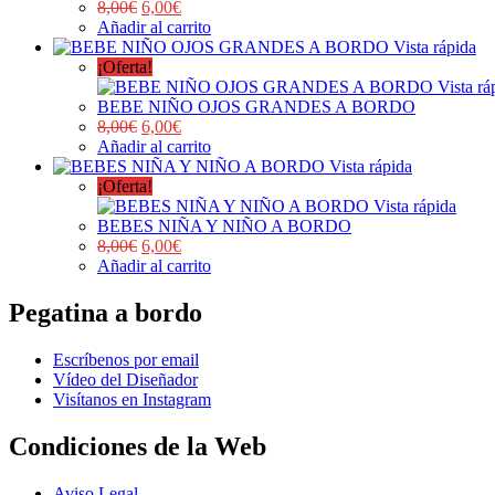
8,00
€
6,00
€
Añadir al carrito
Vista rápida
¡Oferta!
Vista rá
BEBE NIÑO OJOS GRANDES A BORDO
8,00
€
6,00
€
Añadir al carrito
Vista rápida
¡Oferta!
Vista rápida
BEBES NIÑA Y NIÑO A BORDO
8,00
€
6,00
€
Añadir al carrito
Pegatina a bordo
Escríbenos por email
Vídeo del Diseñador
Visítanos en Instagram
Condiciones de la Web
Aviso Legal