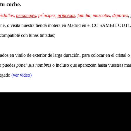
tu coche.
ichillos
,
personajes
,
príncipes,
princesas
,
familia
,
mascotas
,
deportes
,
 online, o visita nuestra tienda motera en Madrid en el CC SAMBIL OU
 compatible con lunas tintadas)
dos en vinilo de exterior de larga duración, para colocar en el cristal o
so puedes
poner sus nombres
o incluso que aparezcan hasta vuestras ma
 pegado
(ver vídeo)