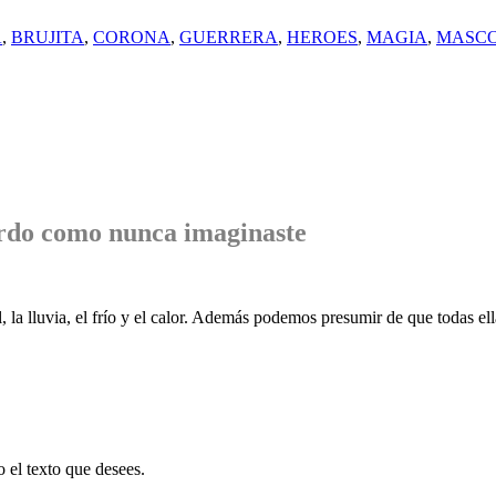
A
,
BRUJITA
,
CORONA
,
GUERRERA
,
HEROES
,
MAGIA
,
MASC
rdo
como nunca imaginaste
, la lluvia, el frío y el calor. Además podemos presumir de que todas ell
o el texto que desees.