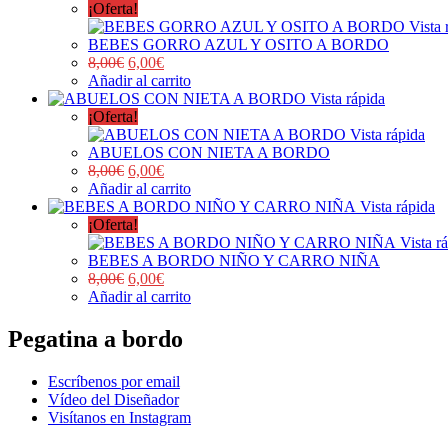
¡Oferta!
Vista 
BEBES GORRO AZUL Y OSITO A BORDO
8,00
€
6,00
€
Añadir al carrito
Vista rápida
¡Oferta!
Vista rápida
ABUELOS CON NIETA A BORDO
8,00
€
6,00
€
Añadir al carrito
Vista rápida
¡Oferta!
Vista r
BEBES A BORDO NIÑO Y CARRO NIÑA
8,00
€
6,00
€
Añadir al carrito
Pegatina a bordo
Escríbenos por email
Vídeo del Diseñador
Visítanos en Instagram