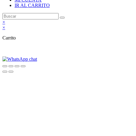
IR AL CARRITO
×
×
Carrito