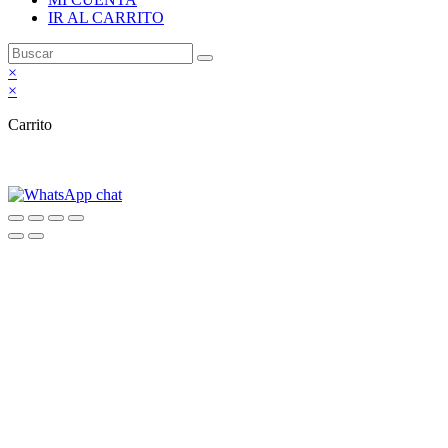
IR AL CARRITO
×
×
Carrito