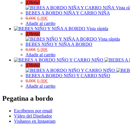
¡Oferta!
Vista r
BEBES A BORDO NIÑA Y CARRO NIÑA
8,00
€
6,00
€
Añadir al carrito
Vista rápida
¡Oferta!
Vista rápida
BEBES NIÑO Y NIÑA A BORDO
8,00
€
6,00
€
Añadir al carrito
¡Oferta!
BEBES A BORDO NIÑO Y CARRO NIÑO
8,00
€
6,00
€
Añadir al carrito
Pegatina a bordo
Escríbenos por email
Vídeo del Diseñador
Visítanos en Instagram