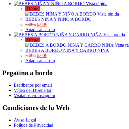
Vista rápida
¡Oferta!
Vista rápida
BEBES NIÑA Y NIÑO A BORDO
8,00
€
6,00
€
Añadir al carrito
Vista rápida
¡Oferta!
Vista r
BEBES A BORDO NIÑA Y CARRO NIÑA
8,00
€
6,00
€
Añadir al carrito
Pegatina a bordo
Escríbenos por email
Vídeo del Diseñador
Visítanos en Instagram
Condiciones de la Web
Aviso Legal
Política de Privacidad