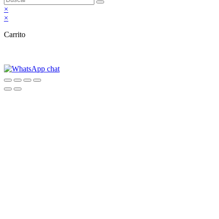
×
×
Carrito