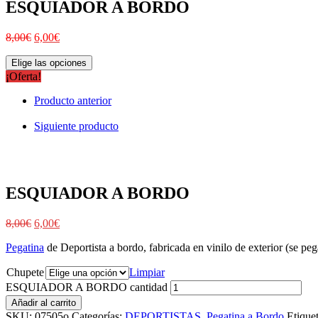
ESQUIADOR A BORDO
8,00
€
6,00
€
Elige las opciones
¡Oferta!
Producto anterior
Siguiente producto
ESQUIADOR A BORDO
8,00
€
6,00
€
Pegatina
de Deportista a bordo, fabricada en vinilo de exterior (se pega
Chupete
Limpiar
ESQUIADOR A BORDO cantidad
Añadir al carrito
SKU:
07505o
Categorías:
DEPORTISTAS
,
Pegatina a Bordo
Etique