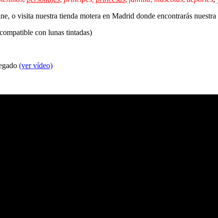
line, o visita nuestra tienda motera en Madrid donde encontrarás nuestr
 compatible con lunas tintadas)
 pegado
(ver vídeo)