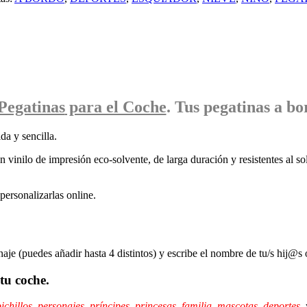
Pegatinas
para el Coche
. Tus pegatinas
a bo
da y sencilla.
 vinilo de impresión eco-solvente, de larga duración y resistentes al sol
ersonalizarlas online.
naje (puedes añadir hasta 4 distintos) y escribe el nombre de tu/s hij@s 
tu coche.
ichillos
,
personajes
,
príncipes,
princesas
,
familia
,
mascotas
,
deportes
,