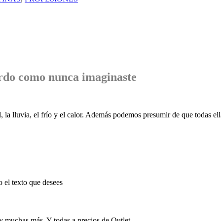
rdo
como nunca imaginaste
, la lluvia, el frío y el calor. Además podemos presumir de que todas ell
o el texto que desees
 y muchas más. Y todas a precios de Outlet