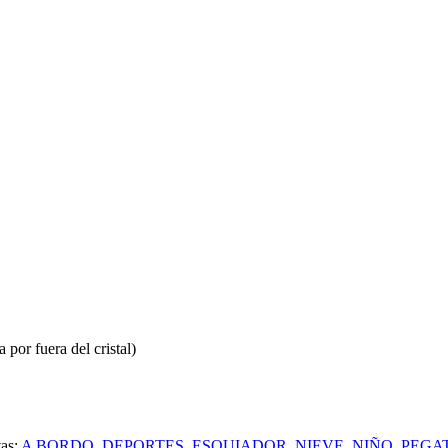
 por fuera del cristal)
tas:
A BORDO
,
DEPORTES
,
ESQUIADOR
,
NIEVE
,
NIÑO
,
PEGA