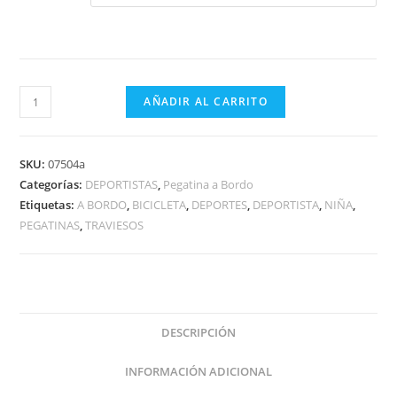
CICLISTA
AÑADIR AL CARRITO
NIÑA
A
BORDO
SKU:
07504a
cantidad
Categorías:
DEPORTISTAS
,
Pegatina a Bordo
Etiquetas:
A BORDO
,
BICICLETA
,
DEPORTES
,
DEPORTISTA
,
NIÑA
,
PEGATINAS
,
TRAVIESOS
DESCRIPCIÓN
INFORMACIÓN ADICIONAL