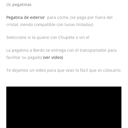
de
pegatinas
.
Pegatina de exterior
para coche, (se pega por fuera del
cristal, siendo compatible con lunas tintadas)
Seleccione si la quiere con Chupete o sin el
La pegatina a Bordo se entrega con el transportador para
facilitar su pegado
(ver vídeo)
Te dejamos un vídeo para que veas lo fácil que es colocarlo.