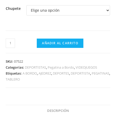
Chupete
AJEDRECISTA
AÑADIR AL CARRITO
A
BORDO
cantidad
SKU:
07522
Categorías:
DEPORTISTAS
,
Pegatina a Bordo
,
VIDEOJUEGOS
Etiquetas:
A BORDO
,
AJEDREZ
,
DEPORTES
,
DEPORTISTA
,
PEGATINAS
,
TABLERO
DESCRIPCIÓN