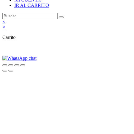
IR AL CARRITO
×
×
Carrito