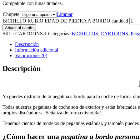
Compatible con lunas tintadas.
Chupete
Limpiar
BICHILLO RUBIO EDAD DE PIEDRA A BORDO cantidad
Añadir al carrito
SKU:
CARTOONS-1
Categorías:
BICHILLOS
,
CARTOONS
,
Pega
Descripción
Información adicional
Valoraciones (0)
Descripción
Ya puedes disfrutar de tu pegatina a bordo para tu coche de forma rápi
Todas nuestras pegatinas de coche son de exterior y están fabricadas en
propios diseñadores. ¡Señaliza de forma divertida!
Tenemos cientos de modelos de pegatinas estándar, y también puedes p
¿Cómo hacer una
pegatina a bordo persona