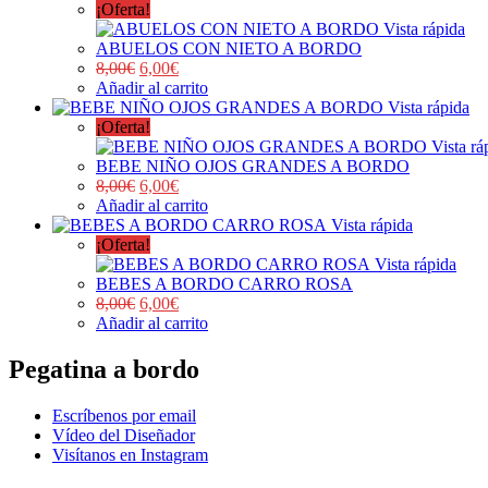
¡Oferta!
Vista rápida
ABUELOS CON NIETO A BORDO
8,00
€
6,00
€
Añadir al carrito
Vista rápida
¡Oferta!
Vista rá
BEBE NIÑO OJOS GRANDES A BORDO
8,00
€
6,00
€
Añadir al carrito
Vista rápida
¡Oferta!
Vista rápida
BEBES A BORDO CARRO ROSA
8,00
€
6,00
€
Añadir al carrito
Pegatina a bordo
Escríbenos por email
Vídeo del Diseñador
Visítanos en Instagram