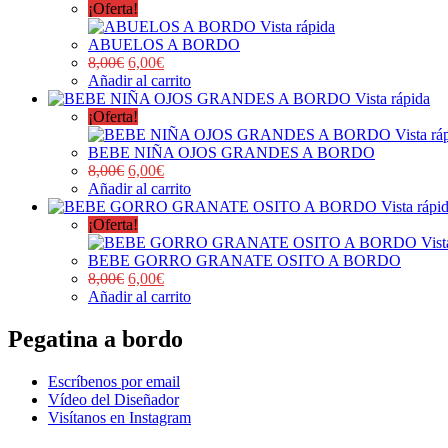
¡Oferta!
Vista rápida
ABUELOS A BORDO
8,00
€
6,00
€
Añadir al carrito
Vista rápida
¡Oferta!
Vista rá
BEBE NIÑA OJOS GRANDES A BORDO
8,00
€
6,00
€
Añadir al carrito
Vista rápi
¡Oferta!
Vist
BEBE GORRO GRANATE OSITO A BORDO
8,00
€
6,00
€
Añadir al carrito
Pegatina a bordo
Escríbenos por email
Vídeo del Diseñador
Visítanos en Instagram