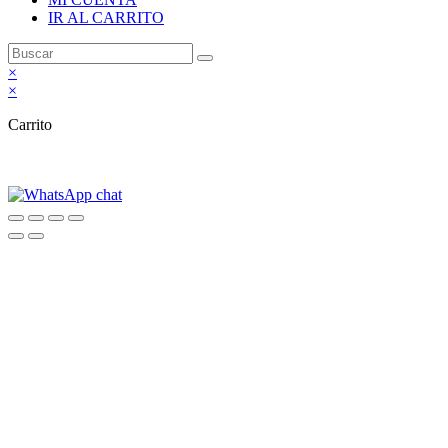
IR AL CARRITO
×
×
Carrito