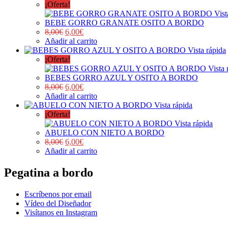
¡Oferta!
Vist
BEBE GORRO GRANATE OSITO A BORDO
8,00
€
6,00
€
Añadir al carrito
Vista rápida
¡Oferta!
Vista 
BEBES GORRO AZUL Y OSITO A BORDO
8,00
€
6,00
€
Añadir al carrito
Vista rápida
¡Oferta!
Vista rápida
ABUELO CON NIETO A BORDO
8,00
€
6,00
€
Añadir al carrito
Pegatina a bordo
Escríbenos por email
Vídeo del Diseñador
Visítanos en Instagram