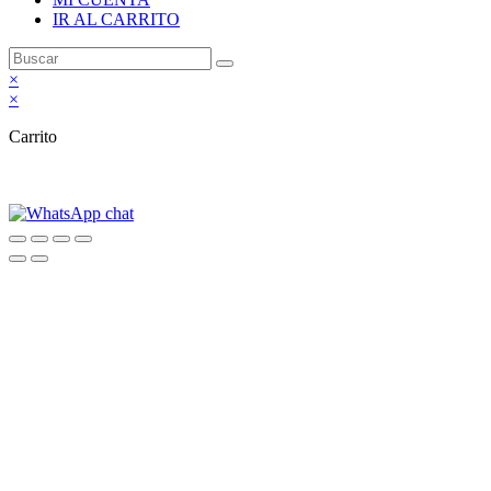
IR AL CARRITO
×
×
Carrito