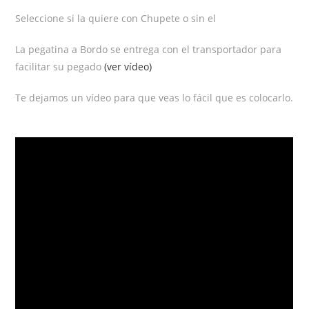
Seleccione si la quiere con Chupete o sin el
La pegatina a Bordo se entrega con el transportador para
facilitar su pegado
(ver vídeo)
Te dejamos un vídeo para que veas lo fácil que es colocarlo.