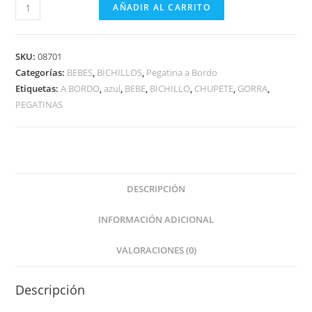
BICHILLO
AÑADIR AL CARRITO
BEBE
A
BORDO
SKU:
08701
cantidad
Categorías:
BEBES
,
BICHILLOS
,
Pegatina a Bordo
Etiquetas:
A BORDO
,
azul
,
BEBE
,
BICHILLO
,
CHUPETE
,
GORRA
,
PEGATINAS
DESCRIPCIÓN
INFORMACIÓN ADICIONAL
VALORACIONES (0)
Descripción