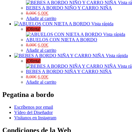
Vista r
BEBES A BORDO NIÑO Y CARRO NIÑA
8,00
€
6,00
€
Añadir al carrito
Vista rápida
¡Oferta!
Vista rápida
ABUELOS CON NIETA A BORDO
8,00
€
6,00
€
Añadir al carrito
Vista rápida
¡Oferta!
Vista r
BEBES A BORDO NIÑA Y CARRO NIÑA
8,00
€
6,00
€
Añadir al carrito
Pegatina a bordo
Escríbenos por email
Vídeo del Diseñador
Visítanos en Instagram
Condiciones de la Web