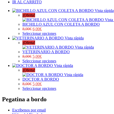
IR AL CARRITO
Vista rápida
¡Oferta!
Vista
BICHILLO AZUL CON COLETA A BORDO
8,00
€
6,00
€
Seleccionar opciones
Vista rápida
¡Oferta!
Vista rápida
VETERINARIO A BORDO
8,00
€
5,00
€
Seleccionar opciones
Vista rápida
¡Oferta!
Vista rápida
DOCTOR A BORDO
8,00
€
5,00
€
Seleccionar opciones
Pegatina a bordo
Escríbenos por email