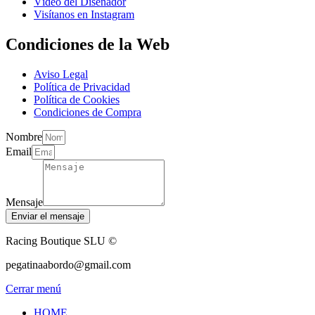
Vídeo del Diseñador
Visítanos en Instagram
Condiciones de la Web
Aviso Legal
Política de Privacidad
Política de Cookies
Condiciones de Compra
Nombre
Email
Mensaje
Enviar el mensaje
Racing Boutique SLU ©
pegatinaabordo@gmail.com
Cerrar menú
HOME