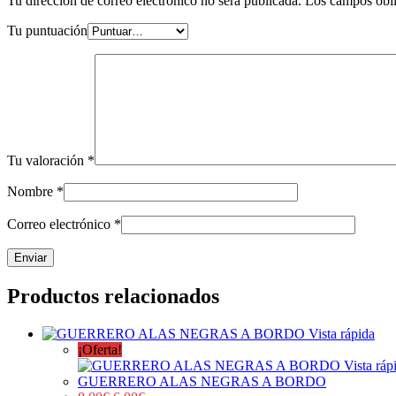
Tu dirección de correo electrónico no será publicada.
Los campos obli
Tu puntuación
Tu valoración
*
Nombre
*
Correo electrónico
*
Productos relacionados
Vista rápida
¡Oferta!
Vista ráp
GUERRERO ALAS NEGRAS A BORDO