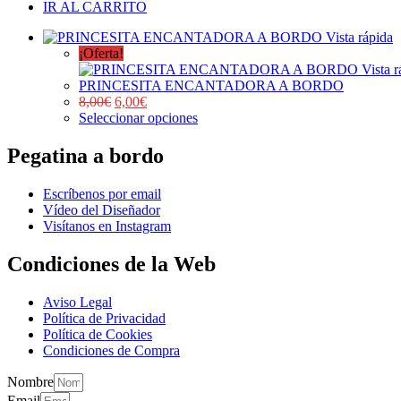
IR AL CARRITO
Vista rápida
¡Oferta!
Vista r
PRINCESITA ENCANTADORA A BORDO
8,00
€
6,00
€
Seleccionar opciones
Pegatina a bordo
Escríbenos por email
Vídeo del Diseñador
Visítanos en Instagram
Condiciones de la Web
Aviso Legal
Política de Privacidad
Política de Cookies
Condiciones de Compra
Nombre
Email