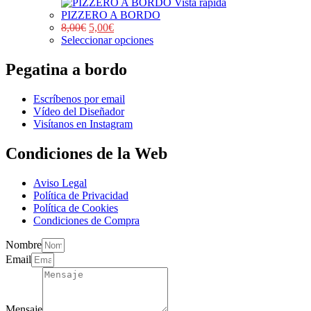
Vista rápida
PIZZERO A BORDO
8,00
€
5,00
€
Seleccionar opciones
Pegatina a bordo
Escríbenos por email
Vídeo del Diseñador
Visítanos en Instagram
Condiciones de la Web
Aviso Legal
Política de Privacidad
Política de Cookies
Condiciones de Compra
Nombre
Email
Mensaje