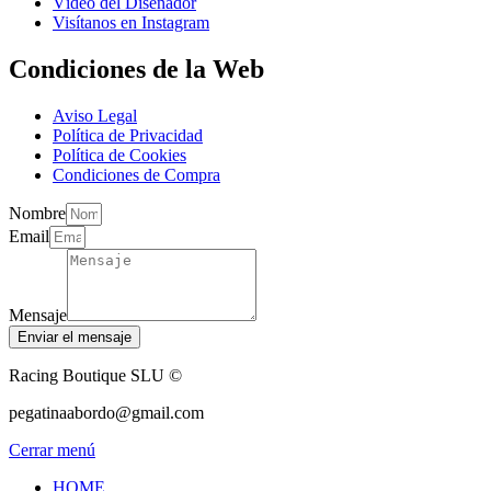
Vídeo del Diseñador
Visítanos en Instagram
Condiciones de la Web
Aviso Legal
Política de Privacidad
Política de Cookies
Condiciones de Compra
Nombre
Email
Mensaje
Enviar el mensaje
Racing Boutique SLU ©
pegatinaabordo@gmail.com
Cerrar menú
HOME